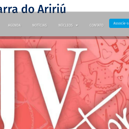
rra do Aririú
Associe-s
AGENDA
NOTÍCIAS
NÚCLEOS
CONTATO