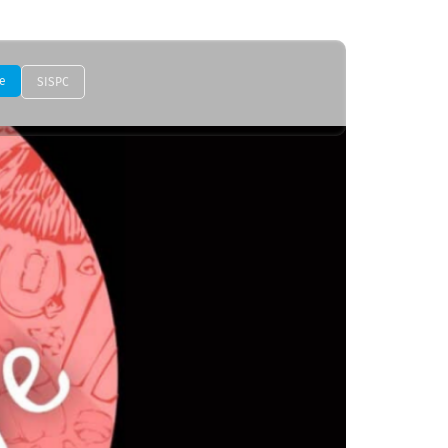
e
SISPC