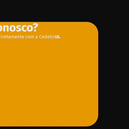
conosco?
diretamente com a Cedelin
IA.