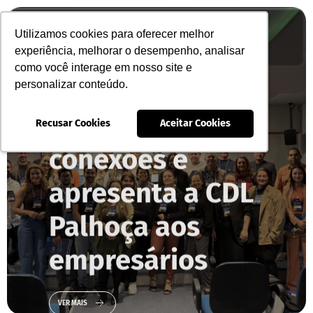
Happy
Hour de
Utilizamos cookies para oferecer melhor
Utilizamos cookies para oferecer melhor
Associe-se
SISPC
Novos
experiência, melhorar o desempenho, analisar
experiência, melhorar o desempenho, analisar
como você interage em nosso site e
como você interage em nosso site e
Associados
personalizar conteúdo.
personalizar conteúdo.
fortalece
Recusar Cookies
Recusar Cookies
Aceitar Cookies
Aceitar Cookies
conexões e
apresenta a CDL
Palhoça aos
empresários
VER MAIS