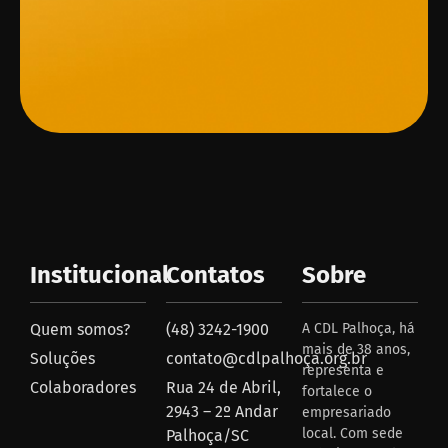
Institucional
Contatos
Sobre
Quem somos?
(48) 3242-1900
A CDL Palhoça, há
mais de 38 anos,
Soluções
contato@cdlpalhoça.org.br
representa e
Colaboradores
Rua 24 de Abril,
fortalece o
2943 – 2º Andar
empresariado
local. Com sede
Palhoça/SC