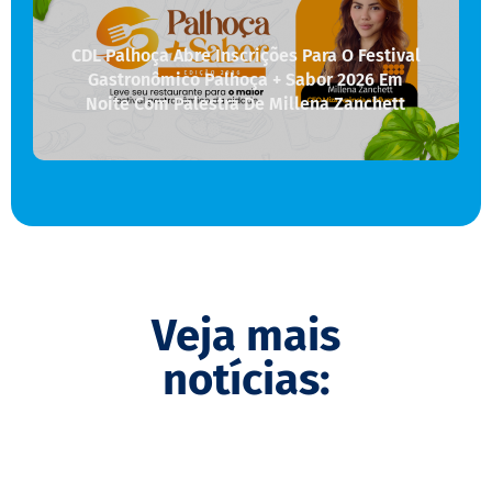
CDL Palhoça Abre Inscrições Para O Festival
Gastronômico Palhoça + Sabor 2026 Em
Noite Com Palestra De Millena Zanchett
Veja mais
notícias: