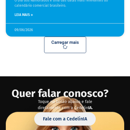
O Dia dos Namorados é uma das datas mais relevantes do
calendário comercial brasileiro.
LEIA MAIS »
09/06/2026
Carregar mais
Quer falar conosco?
Toque no botão abaixo e fale
diretamente com a Cedelin
IA.
Fale com a CedelinIA