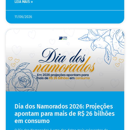
LEIA MAIS »
11/06/2026
Dia dos Namorados 2026: Projeções
apontam para mais de R$ 26 bilhões
em consumo