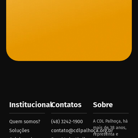
Institucional
Contatos
Sobre
Quem somos?
(48) 3242-1900
A CDL Palhoça, há
mais de 38 anos,
Soluções
contato@cdlpalhoça.org.br
representa e