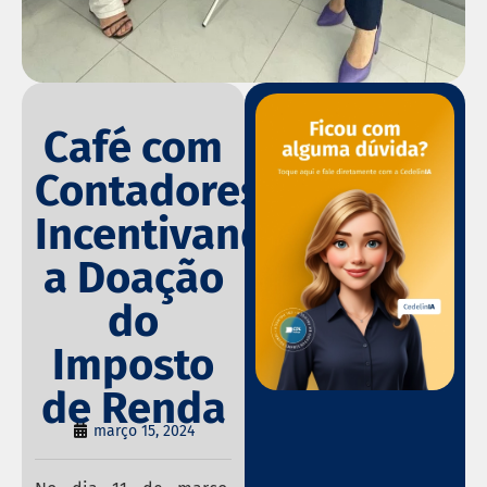
Café com
Contadores:
Incentivando
a Doação
do
Imposto
de Renda
março 15, 2024