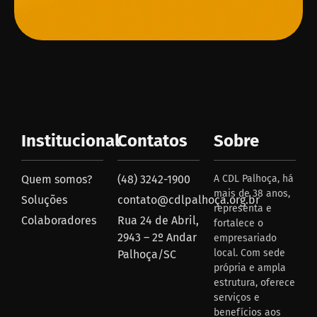
Institucional
Contatos
Sobre
Quem somos?
(48) 3242-1900
A CDL Palhoça, há
mais de 38 anos,
Soluções
contato@cdlpalhoça.org.br
representa e
Colaboradores
Rua 24 de Abril,
fortalece o
2943 – 2º Andar
empresariado
local. Com sede
Palhoça/SC
própria e ampla
estrutura, oferece
serviços e
benefícios aos