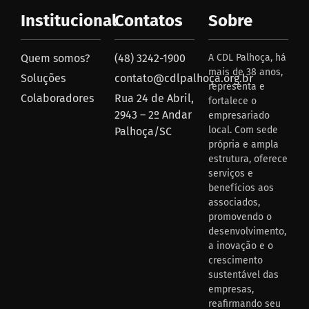
Institucional
Contatos
Sobre
Quem somos?
(48) 3242-1900
A CDL Palhoça, há
mais de 38 anos,
Soluções
contato@cdlpalhoça.org.br
representa e
Colaboradores
Rua 24 de Abril,
fortalece o
2943 – 2º Andar
empresariado
local. Com sede
Palhoça/SC
própria e ampla
estrutura, oferece
serviços e
benefícios aos
associados,
promovendo o
desenvolvimento,
a inovação e o
crescimento
sustentável das
empresas,
reafirmando seu