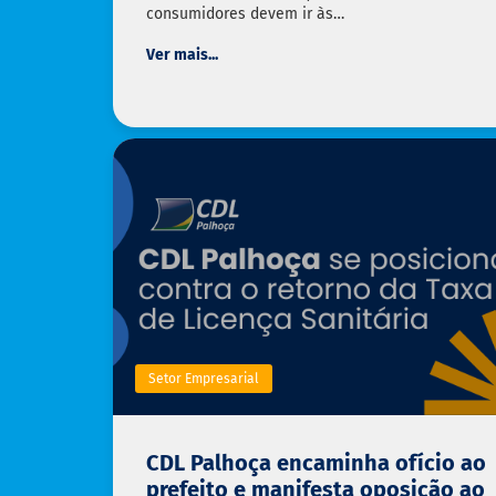
consumidores devem ir às…
Ver mais...
Setor Empresarial
CDL Palhoça encaminha ofício ao
prefeito e manifesta oposição ao