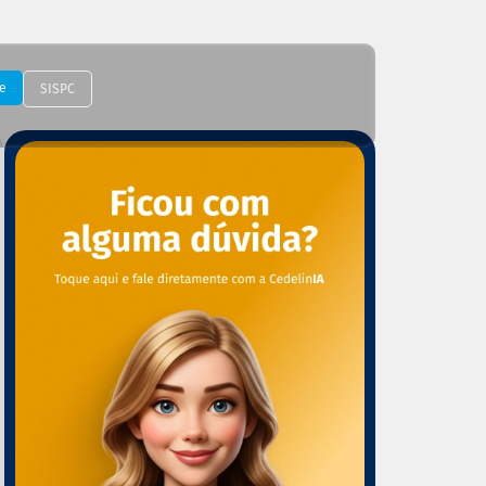
e
SISPC