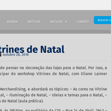
Associe-s
AGENDA
NOTÍCIAS
NÚCLEOS
CONTATO
trines de Natal
outubro 28, 2016
e pensar na decoração das lojas para o Natal. Por isso, a
icipar do workshop Vitrines de Natal, com Eliane Laimer
erchandising, e abordará os tópicos: – As cores na Vitrine
al, – Iluminação de Natal, – Ideias e temas para o Natal, –
de Natal (aula prática).
, às 19h30m, no auditório da CDL – Rua 24 de Abril, 2943 –