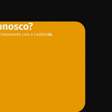
conosco?
diretamente com a Cedelin
IA.