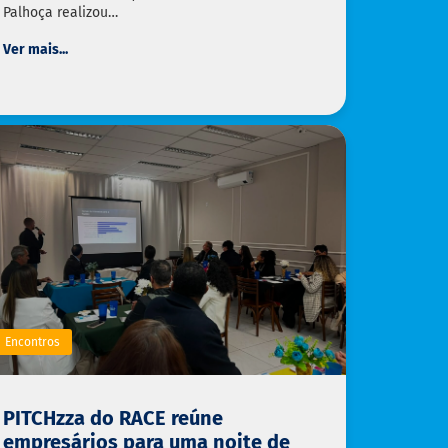
Palhoça realizou…
Ver mais...
Encontros
PITCHzza do RACE reúne
empresários para uma noite de