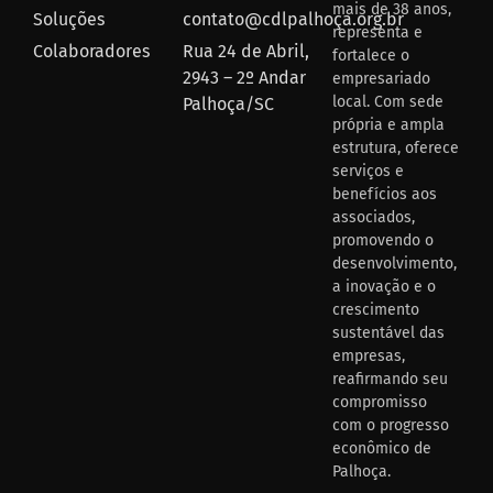
mais de 38 anos,
Soluções
contato@cdlpalhoça.org.br
representa e
Colaboradores
Rua 24 de Abril,
fortalece o
2943 – 2º Andar
empresariado
local. Com sede
Palhoça/SC
própria e ampla
estrutura, oferece
serviços e
benefícios aos
associados,
promovendo o
desenvolvimento,
a inovação e o
crescimento
sustentável das
empresas,
reafirmando seu
compromisso
com o progresso
econômico de
Palhoça.