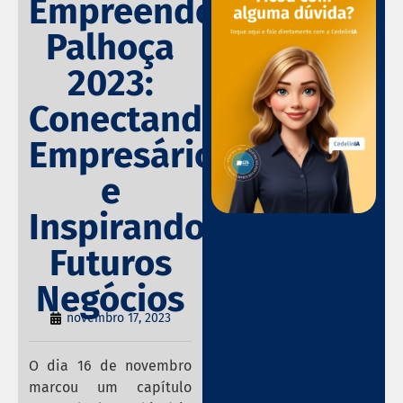
Empreende
Palhoça
2023:
Conectando
Empresários
e
Inspirando
Futuros
Negócios
novembro 17, 2023
O dia 16 de novembro
marcou um capítulo