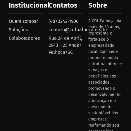
Institucional
Contatos
Sobre
Quem somos?
(48) 3242-1900
A CDL Palhoça, há
mais de 38 anos,
Soluções
contato@cdlpalhoça.org.br
representa e
Colaboradores
Rua 24 de Abril,
fortalece o
2943 – 2º Andar
empresariado
local. Com sede
Palhoça/SC
própria e ampla
estrutura, oferece
serviços e
benefícios aos
associados,
promovendo o
desenvolvimento,
a inovação e o
crescimento
sustentável das
empresas,
reafirmando seu