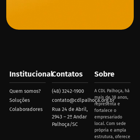
Institucional
Contatos
Sobre
Quem somos?
(48) 3242-1900
A CDL Palhoça, há
mais de 38 anos,
Soluções
contato@cdlpalhoça.org.br
representa e
Colaboradores
Rua 24 de Abril,
fortalece o
2943 – 2º Andar
empresariado
local. Com sede
Palhoça/SC
própria e ampla
estrutura, oferece