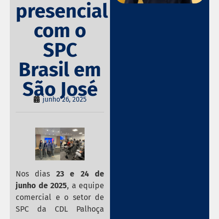
presencial
com o
SPC
Brasil em
São José
junho 26, 2025
Nos dias
23 e 24 de
junho de 2025
, a equipe
comercial e o setor de
SPC da CDL Palhoça