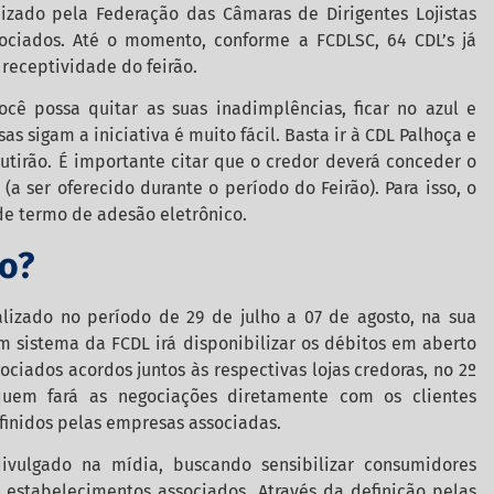
izado pela Federação das Câmaras de Dirigentes Lojistas
ociados. Até o momento, conforme a FCDLSC, 64 CDL’s já
receptividade do feirão.
ê possa quitar as suas inadimplências, ficar no azul e
s sigam a iniciativa é muito fácil. Basta ir à CDL Palhoça e
utirão. É importante citar que o credor deverá conceder o
 ser oferecido durante o período do Feirão). Para isso, o
 de termo de adesão eletrônico.
ão?
lizado no período de 29 de julho a 07 de agosto, na sua
Um sistema da FCDL irá disponibilizar os débitos em aberto
iados acordos juntos às respectivas lojas credoras, no 2º
uem fará as negociações diretamente com os clientes
inidos pelas empresas associadas.
ivulgado na mídia, buscando sensibilizar consumidores
 estabelecimentos associados. Através da definição pelas