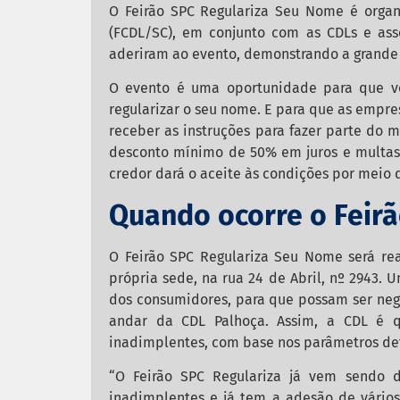
O Feirão SPC Regulariza Seu Nome é organ
(FCDL/SC), em conjunto com as CDLs e ass
aderiram ao evento, demonstrando a grande 
O evento é uma oportunidade para que voc
regularizar o seu nome. E para que as empresa
receber as instruções para fazer parte do m
desconto mínimo de 50% em juros e multas (a
credor dará o aceite às condições por meio
Quando ocorre o Feir
O Feirão SPC Regulariza Seu Nome será rea
própria sede, na rua 24 de Abril, nº 2943. 
dos consumidores, para que possam ser negoc
andar da CDL Palhoça. Assim, a CDL é q
inadimplentes, com base nos parâmetros def
“O Feirão SPC Regulariza já vem sendo d
inadimplentes e já tem a adesão de vários