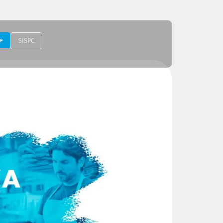
e
SISPC