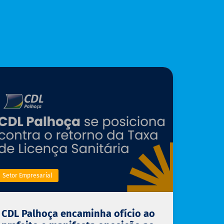
Setor Empresarial
CDL Palhoça encaminha ofício ao