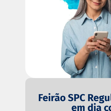
Feirão SPC Regu
em dia c