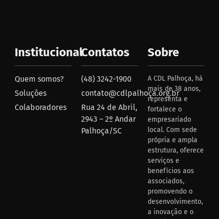
Institucional
Contatos
Sobre
Quem somos?
(48) 3242-1900
A CDL Palhoça, há
mais de 38 anos,
Soluções
contato@cdlpalhoça.org.br
representa e
Colaboradores
Rua 24 de Abril,
fortalece o
2943 – 2º Andar
empresariado
local. Com sede
Palhoça/SC
própria e ampla
estrutura, oferece
serviços e
benefícios aos
associados,
promovendo o
desenvolvimento,
a inovação e o