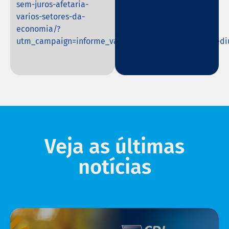
sem-juros-afetaria-
varios-setores-da-
economia/?
utm_campaign=informe_varejo_sa_25082023&utm_medi
Veja as últimas
notícias