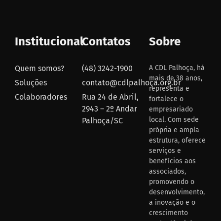
Institucional
Contatos
Sobre
Quem somos?
(48) 3242-1900
A CDL Palhoça, há
mais de 38 anos,
Soluções
contato@cdlpalhoça.org.br
representa e
Colaboradores
Rua 24 de Abril,
fortalece o
2943 – 2º Andar
empresariado
local. Com sede
Palhoça/SC
própria e ampla
estrutura, oferece
serviços e
benefícios aos
associados,
promovendo o
desenvolvimento,
a inovação e o
crescimento