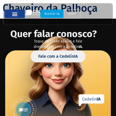
Chaveiro da Palhoça
Associe-se
SISPC
Quer falar conosco?
Toque no botão abaixo e fale
diretamente com a Cedelin
IA.
Fale com a CedelinIA