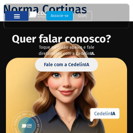
Norma Cortinas
Associe-se
SISPC
Quer falar conosco?
Toque no botão abaixo e fale
diretamente com a Cedelin
IA.
Fale com a CedelinIA