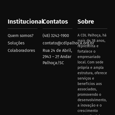
Institucional
Contatos
Sobre
Quem somos?
(48) 3242-1900
A CDL Palhoça, há
mais de 38 anos,
Soluções
contato@cdlpalhoça.org.br
representa e
Colaboradores
Rua 24 de Abril,
fortalece o
2943 – 2º Andar
empresariado
local. Com sede
Palhoça/SC
própria e ampla
estrutura, oferece
serviços e
benefícios aos
associados,
promovendo o
desenvolvimento,
a inovação e o
crescimento