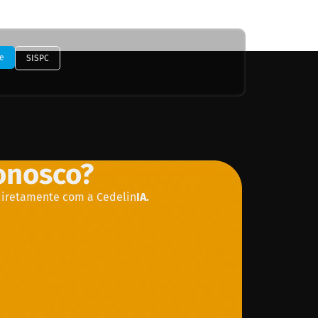
e
SISPC
conosco?
diretamente com a Cedelin
IA.