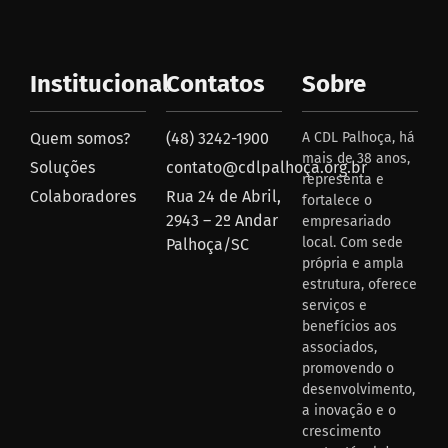
Institucional
Contatos
Sobre
Quem somos?
(48) 3242-1900
A CDL Palhoça, há
mais de 38 anos,
Soluções
contato@cdlpalhoça.org.br
representa e
Colaboradores
Rua 24 de Abril,
fortalece o
2943 – 2º Andar
empresariado
local. Com sede
Palhoça/SC
própria e ampla
estrutura, oferece
serviços e
benefícios aos
associados,
promovendo o
desenvolvimento,
a inovação e o
crescimento