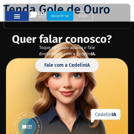
Tenda Gole de Ouro
Associe-se
SISPC
Quer falar conosco?
Toque no botão abaixo e fale
diretamente com a Cedelin
IA.
Fale com a CedelinIA