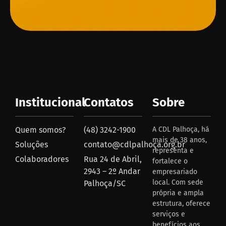
Institucional
Contatos
Sobre
Quem somos?
(48) 3242-1900
A CDL Palhoça, há
mais de 38 anos,
Soluções
contato@cdlpalhoça.org.br
representa e
Colaboradores
Rua 24 de Abril,
fortalece o
2943 – 2º Andar
empresariado
local. Com sede
Palhoça/SC
própria e ampla
estrutura, oferece
serviços e
benefícios aos