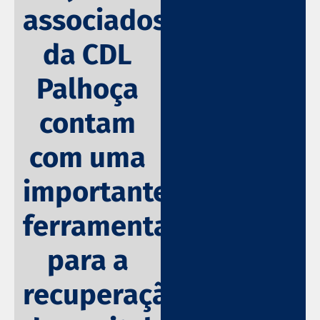
associados
da CDL
Palhoça
contam
com uma
importante
ferramenta
para a
recuperação