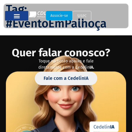
Tag:
Associe-se
SISPC
#EventoEmPalhoça
Quer falar conosco?
Toque no botão abaixo e fale
diretamente com a Cedelin
IA.
Fale com a CedelinIA