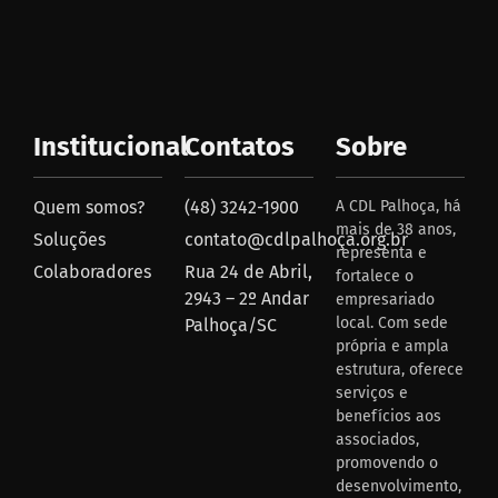
Institucional
Contatos
Sobre
Quem somos?
(48) 3242-1900
A CDL Palhoça, há
mais de 38 anos,
Soluções
contato@cdlpalhoça.org.br
representa e
Colaboradores
Rua 24 de Abril,
fortalece o
2943 – 2º Andar
empresariado
local. Com sede
Palhoça/SC
própria e ampla
estrutura, oferece
serviços e
benefícios aos
associados,
promovendo o
desenvolvimento,