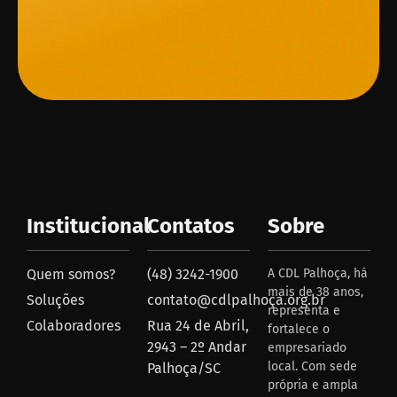
Institucional
Contatos
Sobre
Quem somos?
(48) 3242-1900
A CDL Palhoça, há
mais de 38 anos,
Soluções
contato@cdlpalhoça.org.br
representa e
Colaboradores
Rua 24 de Abril,
fortalece o
2943 – 2º Andar
empresariado
local. Com sede
Palhoça/SC
própria e ampla