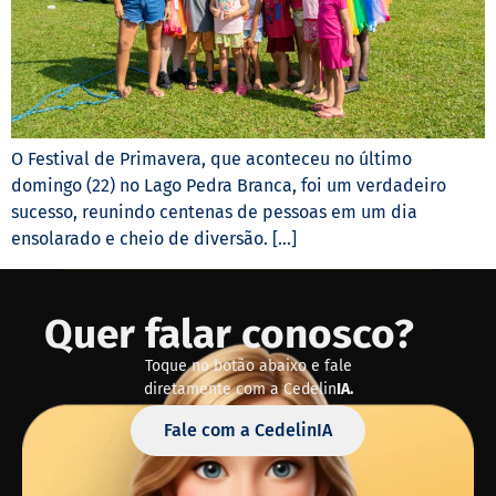
O Festival de Primavera, que aconteceu no último
domingo (22) no Lago Pedra Branca, foi um verdadeiro
sucesso, reunindo centenas de pessoas em um dia
ensolarado e cheio de diversão. […]
Quer falar conosco?
Toque no botão abaixo e fale
diretamente com a Cedelin
IA.
Fale com a CedelinIA