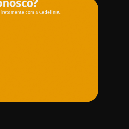
conosco?
diretamente com a Cedelin
IA.