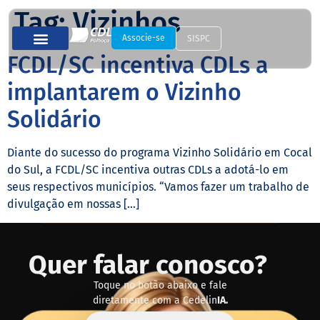
Tag:
Vizinhos
Associe-se
SISPC
FCDL/SC incentiva CDLs a
implantarem o Vizinho
Solidário
Diante do sucesso do programa Vizinho Solidário em Cocal
do Sul, a FCDL/SC incentiva outras CDLs a adotá-lo em
seus respectivos municípios. “Vamos fazer um trabalho de
divulgação em nossas […]
Quer falar conosco?
Toque no botão abaixo e fale
diretamente com a Cedelin
IA.