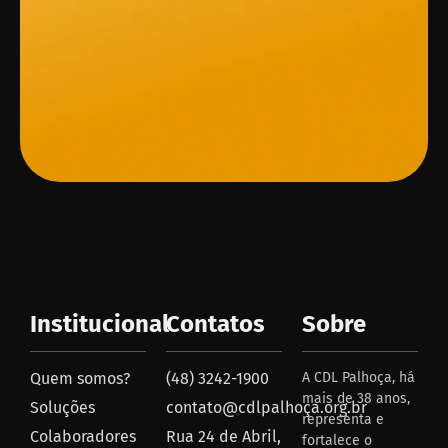
Institucional
Contatos
Sobre
Quem somos?
(48) 3242-1900
A CDL Palhoça, há
mais de 38 anos,
Soluções
contato@cdlpalhoça.org.br
representa e
Colaboradores
Rua 24 de Abril,
fortalece o