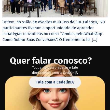
Ontem, no salão de eventos multiuso da CDL Palhoça, 120
participantes tiveram a oportunidade de aprender
estratégias inovadoras no curso “Vendas pelo WhatsApp:
Como Dobrar Suas Conversões”. O treinamento foi […]
Quer falar conosco?
Toque no botão abaixo e fale
diretamente com a Cedelin
IA.
Fale com a CedelinIA