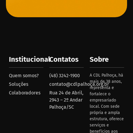
Institucional
Contatos
Sobre
Quem somos?
(48) 3242-1900
A CDL Palhoça, há
mais de 38 anos,
Soluções
contato@cdlpalhoça.org.br
representa e
Colaboradores
Rua 24 de Abril,
fortalece o
2943 – 2º Andar
empresariado
local. Com sede
Palhoça/SC
própria e ampla
estrutura, oferece
serviços e
benefícios aos