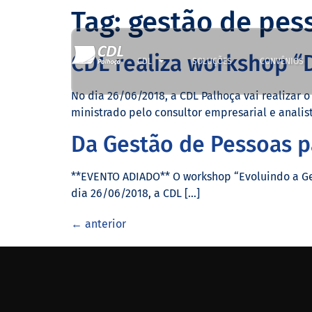
Tag:
gestão de pes
CDL realiza workshop “D
CDL
SOLUÇÕES
CONVÊNIOS
No dia 26/06/2018, a CDL Palhoça vai realizar 
ministrado pelo consultor empresarial e analist
Da Gestão de Pessoas p
**EVENTO ADIADO** O workshop “Evoluindo a Gest
dia 26/06/2018, a CDL […]
←
anterior