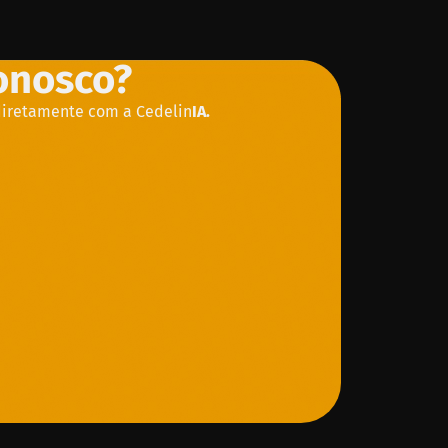
conosco?
diretamente com a Cedelin
IA.