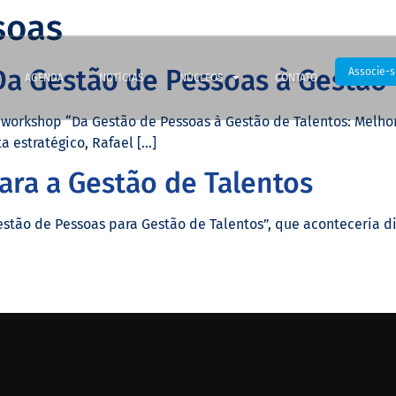
soas
a Gestão de Pessoas à Gestão 
Associe-s
AGENDA
NOTÍCIAS
NÚCLEOS
CONTATO
o workshop “Da Gestão de Pessoas à Gestão de Talentos: Melho
a estratégico, Rafael […]
ara a Gestão de Talentos
ão de Pessoas para Gestão de Talentos”, que aconteceria dia