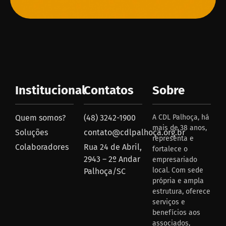
Institucional
Contatos
Sobre
Quem somos?
(48) 3242-1900
A CDL Palhoça, há
mais de 38 anos,
Soluções
contato@cdlpalhoça.org.br
representa e
Colaboradores
Rua 24 de Abril,
fortalece o
2943 – 2º Andar
empresariado
local. Com sede
Palhoça/SC
própria e ampla
estrutura, oferece
serviços e
benefícios aos
associados,