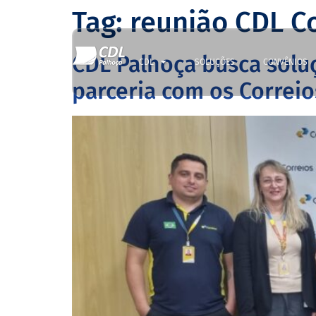
Tag:
reunião CDL C
CDL Palhoça busca sol
CDL
SOLUÇÕES
CONVÊNIOS
parceria com os Correio