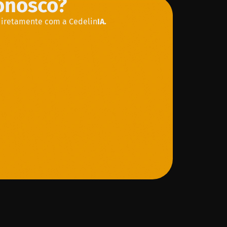
conosco?
diretamente com a Cedelin
IA.