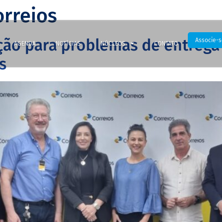
orreios
ução para problemas de entre
Associe-s
AGENDA
NOTÍCIAS
NÚCLEOS
CONTATO
s