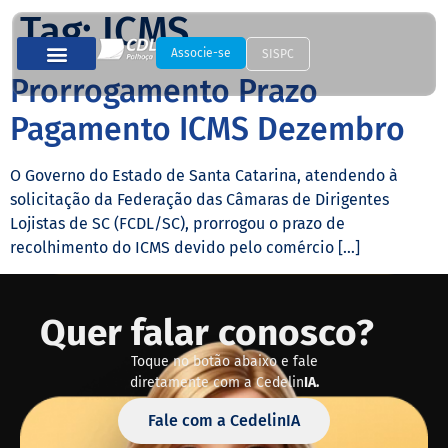
Tag:
ICMS
Associe-se
SISPC
Prorrogamento Prazo
Pagamento ICMS Dezembro
O Governo do Estado de Santa Catarina, atendendo à
solicitação da Federação das Câmaras de Dirigentes
Lojistas de SC (FCDL/SC), prorrogou o prazo de
recolhimento do ICMS devido pelo comércio […]
Quer falar conosco?
Toque no botão abaixo e fale
diretamente com a Cedelin
IA.
Fale com a CedelinIA