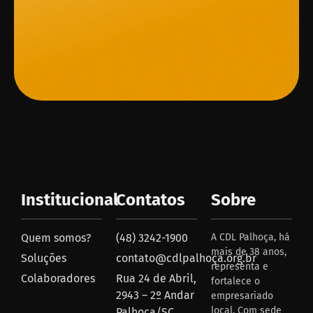
Institucional
Contatos
Sobre
Quem somos?
(48) 3242-1900
A CDL Palhoça, há
mais de 38 anos,
Soluções
contato@cdlpalhoça.org.br
representa e
Colaboradores
Rua 24 de Abril,
fortalece o
2943 – 2º Andar
empresariado
local. Com sede
Palhoça/SC